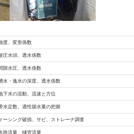
強度、変形係数
被圧水頭、透水係数
間隙水圧、透水係数
湧水・逸水の深度、透水係数
地下水の流動、流速と方位
帯水定数、適性揚水量の把握
ケーシング破損、サビ、ストレーナ調査
水路流量、樋管流量