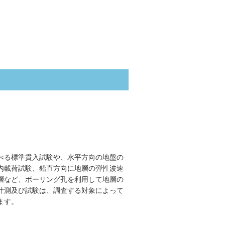
べる標準貫入試験や、水平方向の地盤の
内載荷試験、鉛直方向に地層の弾性波速
層など、ボーリング孔を利用して地層の
計測及び試験は、調査する対象によって
ます。