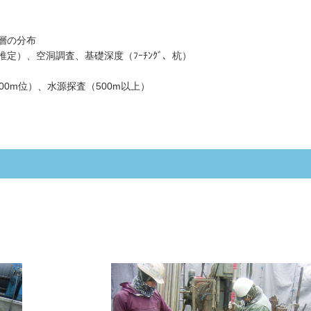
層の分布
定）、空洞調査、基礎深度（ﾌｰﾁﾝｸﾞ、杭）
0m位）、水源探査（500m以上）