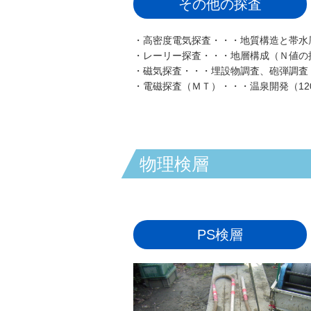
その他の探査
・高密度電気探査・・・地質構造と帯水
・レーリー探査・・・地層構成（Ｎ値の推
・磁気探査・・・埋設物調査、砲弾調査
・電磁探査（ＭＴ）・・・温泉開発（120
物理検層
PS検層